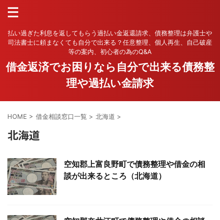
払い過ぎた利息を返してもらう過払い金返還請求、債務整理は弁護士や
司法書士に頼まなくても自分で出来る？任意整理、個人再生、自己破産
等の案内、初心者の為のQ&A
借金返済でお困りなら自分で出来る債務整
理や過払い金請求
HOME
>
借金相談窓口一覧
>
北海道
>
北海道
空知郡上富良野町で債務整理や借金の相
談が出来るところ（北海道）