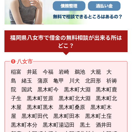
福岡県八女市で借金の無料相談が出来る所は
どこ？
八女市
稲富 井延 今福 岩崎 鵜池 大籠 大
島 緒玉 蒲原 亀甲 川犬 北田形 祈祷
院 国武 黒木町今 黒木町大淵 黒木町鹿
子生 黒木町笠原 黒木町北大淵 黒木町北
木屋 黒木町黒木 黒木町桑原 黒木町木
屋 黒木町田代 黒木町田本 黒木町土窪
黒木町本分 黒木町湯辺田 黒土 酒井田