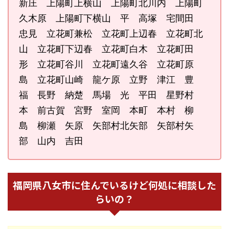
新庄 上陽町上横山 上陽町北川内 上陽町
久木原 上陽町下横山 平 高塚 宅間田
忠見 立花町兼松 立花町上辺春 立花町北
山 立花町下辺春 立花町白木 立花町田
形 立花町谷川 立花町遠久谷 立花町原
島 立花町山崎 龍ケ原 立野 津江 豊
福 長野 納楚 馬場 光 平田 星野村
本 前古賀 宮野 室岡 本町 本村 柳
島 柳瀬 矢原 矢部村北矢部 矢部村矢
部 山内 吉田
福岡県八女市に住んでいるけど何処に相談した
らいの？