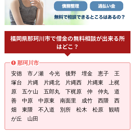
福岡県那珂川市で借金の無料相談が出来る所
はどこ？
那珂川市
安徳 市ノ瀬 今光 後野 埋金 恵子 王
塚台 片縄 片縄北 片縄西 片縄東 上梶
原 五ケ山 五郎丸 下梶原 仲 仲丸 道
善 中原 中原東 南面里 成竹 西隈 西
畑 東隈 不入道 別所 松木 松原 観晴
が丘 山田