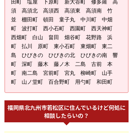
田町 塩屋 下原町 新大谷町 修多羅 高
須 高須北 高須西 高須東 高須南 竹
並 棚田町 頓田 童子丸 中川町 中畑
町 波打町 西小石町 西園町 西天神町
西畑町 白山 畠田 畑谷町 花野路 浜
町 払川 原町 東小石町 東畑町 東二
島 ひびきの ひびきの北 ひびきの南 響
町 深町 藤木 藤ノ木 二島 古前 本
町 南二島 宮前町 宮丸 柳崎町 山手
町 山ノ堂町 百合野町 用勺町 和田町
福岡県北九州市若松区に住んでいるけど何処に
相談したらいの？