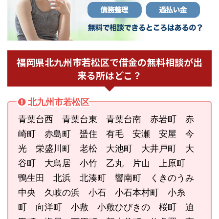
福岡県北九州市若松区で借金の無料相談が出
来る所はどこ？
北九州市若松区
青葉台西 青葉台東 青葉台南 赤岩町 赤
崎町 赤島町 蜑住 有毛 安瀬 安屋 今
光 栄盛川町 老松 大池町 大井戸町 大
谷町 大鳥居 小竹 乙丸 片山 上原町
鴨生田 北浜 北湊町 響南町 くきのうみ
中央 久岐の浜 小石 小石本村町 小糸
町 向洋町 小敷 小敷ひびきの 桜町 迫