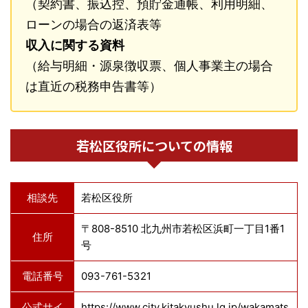
（契約書、振込控、預貯金通帳、利用明細、
ローンの場合の返済表等
収入に関する資料
（給与明細・源泉徴収票、個人事業主の場合
は直近の税務申告書等）
若松区役所についての情報
相談先
若松区役所
〒808-8510 北九州市若松区浜町一丁目1番1
住所
号
電話番号
093-761-5321
公式サイ
https://www.city.kitakyushu.lg.jp/wakamats