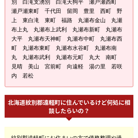
別 白滝支湧別 白滝天狗平 瀬戸瀬西町
瀬戸瀬東町 千代田 留岡 豊里 西町 野
上 東白滝 東町 福路 丸瀬布金山 丸瀬
布上丸 丸瀬布上武利 丸瀬布新町 丸瀬布
大平 丸瀬布天神町 丸瀬布中町 丸瀬布西
町 丸瀬布東町 丸瀬布水谷町 丸瀬布南
丸 丸瀬布武利 丸瀬布元町 丸大 南町
見晴 美山 宮前町 向遠軽 湯の里 若咲
内 若松
北海道紋別郡遠軽町に住んでいるけど何処に相
談したらいの？
紋別郡遠軽町にお住まいの方で債務整理や過