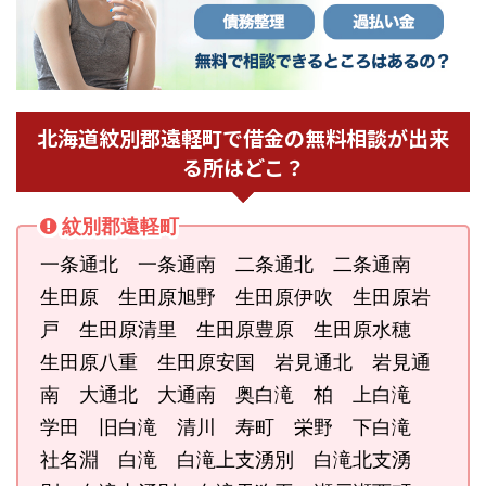
北海道紋別郡遠軽町で借金の無料相談が出来
る所はどこ？
紋別郡遠軽町
一条通北 一条通南 二条通北 二条通南
生田原 生田原旭野 生田原伊吹 生田原岩
戸 生田原清里 生田原豊原 生田原水穂
生田原八重 生田原安国 岩見通北 岩見通
南 大通北 大通南 奥白滝 柏 上白滝
学田 旧白滝 清川 寿町 栄野 下白滝
社名淵 白滝 白滝上支湧別 白滝北支湧