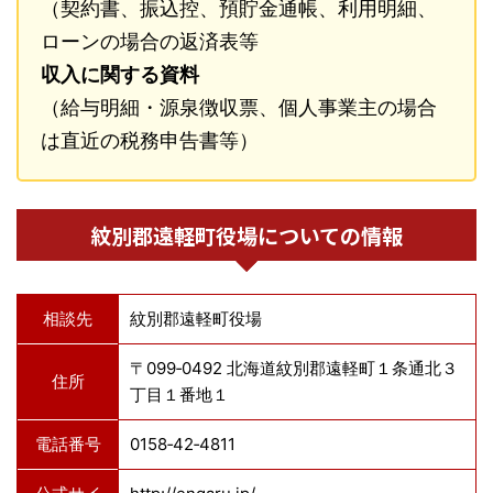
（契約書、振込控、預貯金通帳、利用明細、
ローンの場合の返済表等
収入に関する資料
（給与明細・源泉徴収票、個人事業主の場合
は直近の税務申告書等）
紋別郡遠軽町役場についての情報
相談先
紋別郡遠軽町役場
〒099‐0492 北海道紋別郡遠軽町１条通北３
住所
丁目１番地１
電話番号
0158‐42‐4811