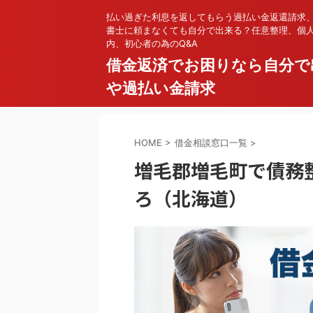
払い過ぎた利息を返してもらう過払い金返還請求
書士に頼まなくても自分で出来る？任意整理、個
内、初心者の為のQ&A
借金返済でお困りなら自分で
や過払い金請求
HOME
>
借金相談窓口一覧
>
増毛郡増毛町で債務
ろ（北海道）