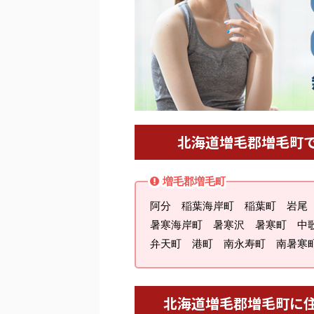
北海道増毛郡増毛町
増毛郡増毛町
阿分 稲葉海岸町 稲葉町 岩尾
暑寒海岸町 暑寒沢 暑寒町 中
弁天町 港町 南永寿町 南暑寒
北海道増毛郡増毛町に