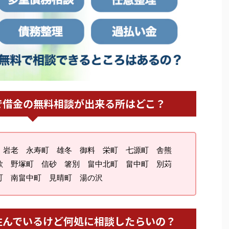
で借金の無料相談が出来る所はどこ？
 岩老 永寿町 雄冬 御料 栄町 七源町 舎熊
歌 野塚町 信砂 箸別 畠中北町 畠中町 別苅
町 南畠中町 見晴町 湯の沢
住んでいるけど何処に相談したらいの？