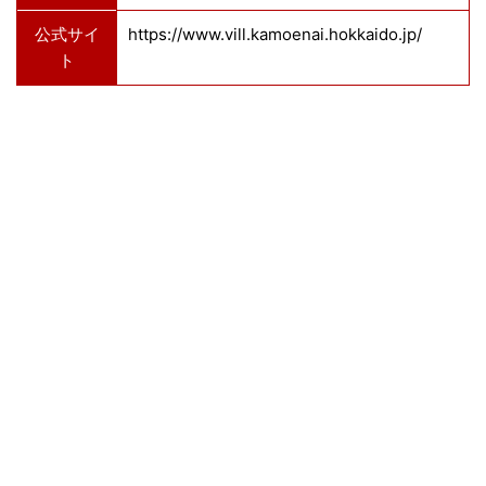
公式サイ
https://www.vill.kamoenai.hokkaido.jp/
ト