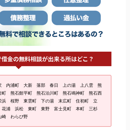
で借金の無料相談が出来る所はどこ？
沢 内浦町 大新 落部 春日 上の湯 上八雲 熊
岩町 熊石館平町 熊石泊川町 熊石鳴神町 熊石西
栄浜 桜野 東雲町 下の湯 末広町 住初町 立
 花浦 浜松 東町 東野 富士見町 本町 三杉
山崎 わらび野