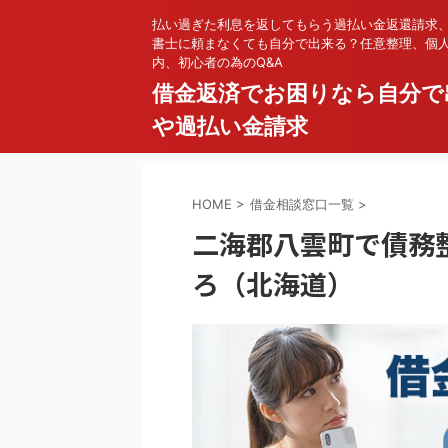
払い過ぎた利息を返してもらう過払い金返還請求
書士に頼まなくても自分で出来る？任意整理、個
内、初心者の為のQ&A
借金返済でお困りなら自分で
や過払い金請求
HOME
>
借金相談窓口一覧
>
二海郡八雲町で債務
ろ（北海道）