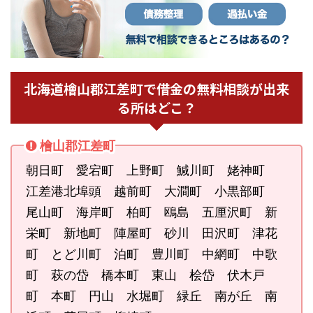
北海道檜山郡江差町で借金の無料相談が出来
る所はどこ？
檜山郡江差町
朝日町 愛宕町 上野町 鰔川町 姥神町
江差港北埠頭 越前町 大澗町 小黒部町
尾山町 海岸町 柏町 鴎島 五厘沢町 新
栄町 新地町 陣屋町 砂川 田沢町 津花
町 とど川町 泊町 豊川町 中網町 中歌
町 萩の岱 橋本町 東山 桧岱 伏木戸
町 本町 円山 水堀町 緑丘 南が丘 南