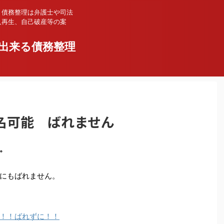
、債務整理は弁護士や司法
人再生、自己破産等の案
出来る債務整理
名可能 ばれません
。
にもばれません。
！！ばれずに！！