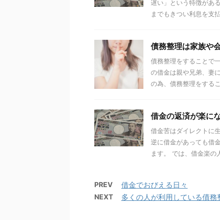
遅い」という特徴がある
までもきつい利息を支払っ
債務整理は家族や
債務整理をすることで一
の借金は親や兄弟、妻に
の為、債務整理をすること
借金の返済が楽に
借金苦はダイレクトに生
逆に借金があっても借
ます。 では、借金楽の人
PREV
借金でおびえる日々
NEXT
多くの人が利用している債務