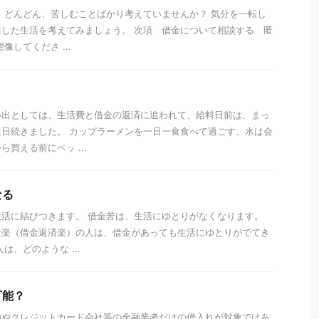
 どんどん、苦しむことばかり考えていませんか？ 気分を一転し
した生活を考えてみましょう。 次項 借金について相談する 匿
像してくださ ...
い出としては、生活費と借金の返済に追われて、給料日前は、まっ
日続きました。 カップラーメンを一日一食食べて過ごす、水は会
買える前にペッ ...
なる
活に結びつきます。 借金苦は、生活にゆとりがなくなります。
金楽（借金返済楽）の人は、借金があっても生活にゆとりがでてき
は、どのような ...
可能？
融やクレジットカード会社等の金融業者だけの借入れが対象ではあ