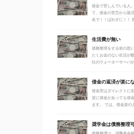
借金で苦しんでいる人。
て、借金の苦労から復活
名で！！ばれずに！！ 想
生活費が無い
債務整理をする前の思
たくお金のない生活が数
社のウォーターサーバから
借金の返済が楽に
借金苦はダイレクトに生
逆に借金があっても借
ます。 では、借金楽の人
奨学金は債務整理
債務整理は、消費者金