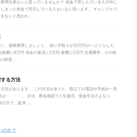
整理出来ないと思っていませんか？ 借金で苦しんでいる人の中に
しまった借金で苦労している人もいると思います。 ギャンブルで
ないと思われ ...
に
に、債務整理しましょう。 仮に手取りが20万円の一人ぐらしだ
光熱費に8万円 借金の返済に5万円 食費に5万円 交通費等 その他
程度 ...
避する方法
方法があります。 この方法を使うと、取立ての電話や手紙が一気
方法は・・・・。 次項 匿名相談で人生復活。借金生活さよなら
の方で、延滞 ...
いのか？