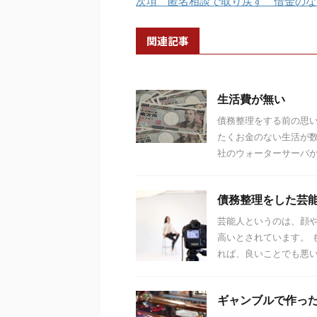
次項 匿名相談で取り戻す 借金のな
関連記事
生活費が無い
債務整理をする前の思
たくお金のない生活が数
社のウォーターサーバから
債務整理をした芸
芸能人というのは、顔
高いとされています。 
れば、良いことでも悪いこ
ギャンブルで作っ