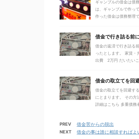
ギャンブルの借金は債務
は、ギャンブルで作って
作った借金は債務整理でき
借金で行き詰る前
借金の返済で行き詰る前
ったとします。 家賃・
出費 2万円 だいたいこの
借金の取立てを回
借金の取立てを回避する
にとまります。 その
詳細はこちら 多重債務者
PREV
借金苦からの脱出
NEXT
借金の事は誰に相談すればよ