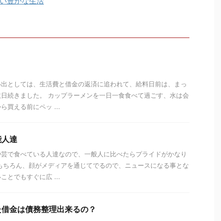
い豊かな生活
い出としては、生活費と借金の返済に追われて、給料日前は、まっ
日続きました。 カップラーメンを一日一食食べて過ごす、水は会
買える前にペッ ...
能人達
や芸で食べている人達なので、一般人に比べたらプライドがかなり
もちろん、顔がメディアを通じてでるので、ニュースになる事とな
とでもすぐに広 ...
た借金は債務整理出来るの？