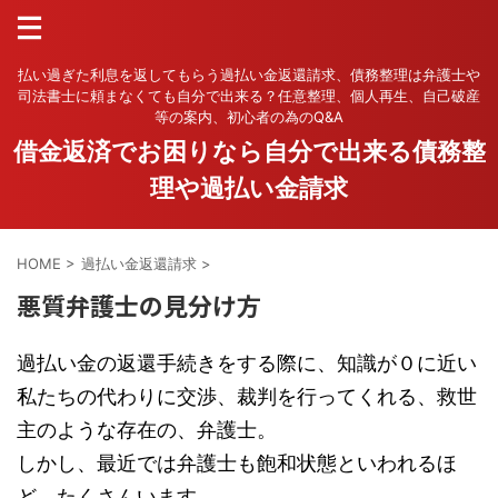
払い過ぎた利息を返してもらう過払い金返還請求、債務整理は弁護士や
司法書士に頼まなくても自分で出来る？任意整理、個人再生、自己破産
等の案内、初心者の為のQ&A
借金返済でお困りなら自分で出来る債務整
理や過払い金請求
HOME
>
過払い金返還請求
>
悪質弁護士の見分け方
過払い金の返還手続きをする際に、知識が０に近い
私たちの代わりに交渉、裁判を行ってくれる、救世
主のような存在の、弁護士。
しかし、最近では弁護士も飽和状態といわれるほ
ど、たくさんいます。