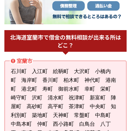
北海道室蘭市で借金の無料相談が出来る所は
どこ？
室蘭市
石川町 入江町 絵鞆町 大沢町 小橋内
町 海岸町 香川町 柏木町 神代町 港南
町 港北町 寿町 御前水町 幸町 栄町
崎守町 沢町 清水町 祝津町 新富町 陣
屋町 高砂町 高平町 茶津町 中央町 知
利別町 築地町 天神町 常盤町 中島町
中島本町 仲町 西小路町 白鳥台 八丁