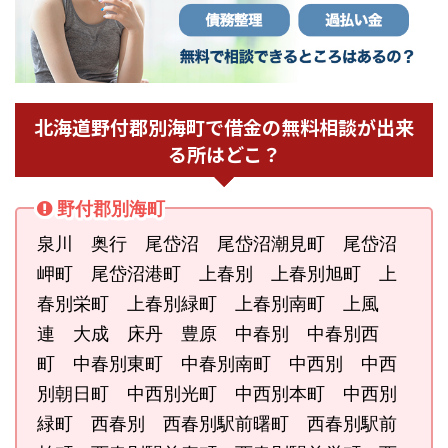
北海道野付郡別海町で借金の無料相談が出来
る所はどこ？
野付郡別海町
泉川 奥行 尾岱沼 尾岱沼潮見町 尾岱沼
岬町 尾岱沼港町 上春別 上春別旭町 上
春別栄町 上春別緑町 上春別南町 上風
連 大成 床丹 豊原 中春別 中春別西
町 中春別東町 中春別南町 中西別 中西
別朝日町 中西別光町 中西別本町 中西別
緑町 西春別 西春別駅前曙町 西春別駅前