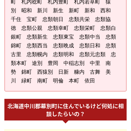
町 札内稔町 札内豊町 札内若草町 猿
別 昭和 新川 新生 新町 新和 西和
千住 宝町 忠類朝日 忠類共栄 忠類協
徳 忠類公親 忠類幸町 忠類栄町 忠類白
銀町 忠類新生 忠類東宝 忠類中当 忠類
錦町 忠類西当 忠類晩成 忠類日和 忠類
古里 忠類幌内 忠類明和 忠類元忠類 忠
類本町 途別 豊岡 中稲志別 中里 南
勢 錦町 西猿別 日新 糠内 古舞 美
川 緑町 南町 明倫 本町 依田
北海道中川郡幕別町に住んでいるけど何処に相
談したらいの？