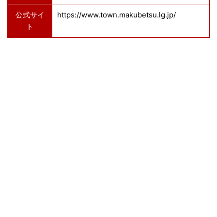
公式サイ
https://www.town.makubetsu.lg.jp/
ト